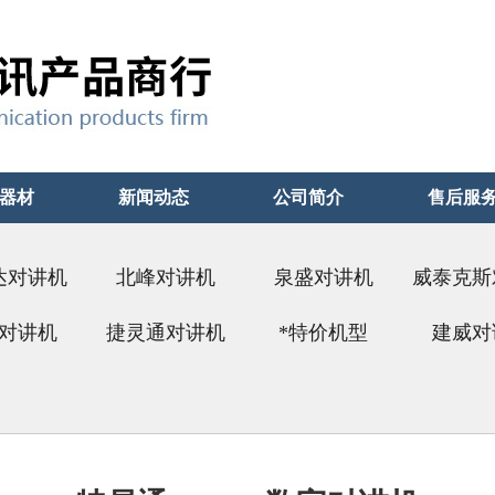
器材
新闻动态
公司简介
售后服
达对讲机
北峰对讲机
泉盛对讲机
威泰克斯
易通）
对讲机
捷灵通对讲机
*特价机型
建威对