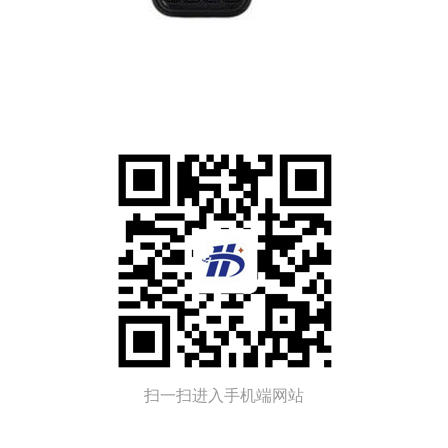
扫一扫进入手机端网站