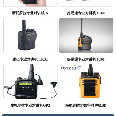
摩托罗拉专业对讲机 A
好易通专业对讲机TC60
建伍专业对讲机 TK32
好易通专业对讲机TC61
摩托罗拉专业对讲机GP2
海能达防水数字对讲机BD