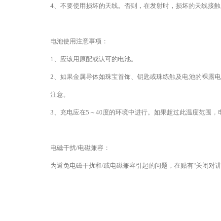
4、不要使用损坏的天线。否则，在发射时，损坏的天线接
电池使用注意事项：
1、应该用原配或认可的电池。
2、如果金属导体如珠宝首饰、钥匙或珠练触及电池的裸露
注意。
3、充电应在5～40度的环境中进行。如果超过此温度范围
电磁干扰/电磁兼容：
为避免电磁干扰和/或电磁兼容引起的问题，在贴有"关闭对