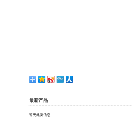
最新产品
暂无此类信息!